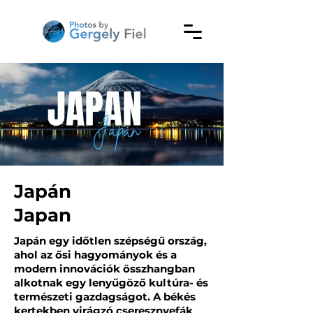
Japán
Japan
Japán egy időtlen szépségű ország,
ahol az ősi hagyományok és a
modern innovációk összhangban
alkotnak egy lenyűgöző kultúra- és
természeti gazdagságot. A békés
kertekben virágzó cseresznyefák