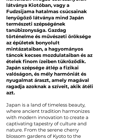
látványa Kiotóban, vagy a
Fudzsijama hatalmas csúcsainak
lenyűgöző látványa mind Japán
természeti szépségének
tanúbizonysága. Gazdag
történelme és művészeti öröksége
az épületek bonyolult
mintázataiban, a hagyományos
táncok kecses mozdulataiban és az
ételek finom ízeiben tükröződik.
Japán szépsége átlép a fizikai
valóságon, és mély harmóniát és
nyugalmat áraszt, amely magával
ragadja azoknak a szíveit, akik átéli
azt.
Japan is a land of timeless beauty,
where ancient tradition harmonizes
with modern innovation to create a
captivating tapestry of culture and
nature. From the serene cherry
blossom gardens of Kyoto to the