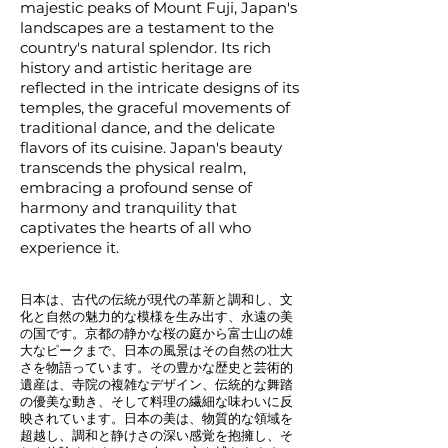
majestic peaks of Mount Fuji, Japan's
landscapes are a testament to the
country's natural splendor. Its rich
history and artistic heritage are
reflected in the intricate designs of its
temples, the graceful movements of
traditional dance, and the delicate
flavors of its cuisine. Japan's beauty
transcends the physical realm,
embracing a profound sense of
harmony and tranquility that
captivates the hearts of all who
experience it.
日本は、古代の伝統が現代の革新と調和し、文
化と自然の魅力的な模様を生み出す、永遠の美
の国です。京都の静かな桜の庭から富士山の雄
大なピークまで、日本の風景はその自然の壮大
さを物語っています。その豊かな歴史と芸術的
遺産は、寺院の複雑なデザイン、伝統的な舞踏
の優美な動き、そして料理の繊細な味わいに反
映されています。日本の美は、物質的な領域を
超越し、調和と静けさの深い感覚を抱擁し、そ